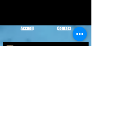
Accueil
Contact
Projection du film documentaire
"Les secrets du puits Saint-
Barthélémy" à la Maison des
sciences de Bastia.
Le documentaire "La Corse, un
paradis d'eau vive" sur TF1 le 29
octobre 2022
La Corse, un paradis d'eau vive