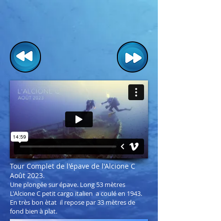
Tour Complet de l'épave de l'Alcione C
Août 2023.
Une plongée sur épave. Long 53 mètres
L'Alcione C petit cargo italien a coulé en 1943.
En très bon ètat il repose par 33 mètres de
fond bien à plat.