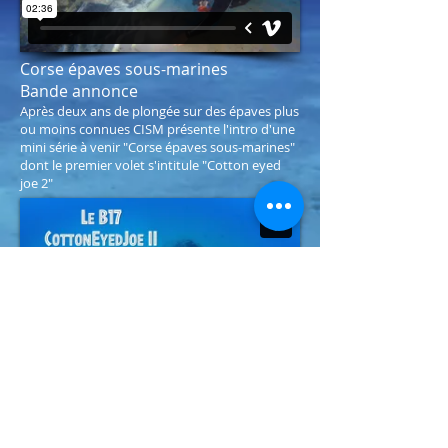
Corse épaves sous-marines
Bande annonce
Après deux ans de plongée sur des épaves plus
ou moins connues CISM présente l'intro d'une
mini série à venir "Corse épaves sous-marines"
dont le premier volet s'intitule "Cotton eyed
joe 2"
Corse épaves sous-marines
L'épave de bombardier B17
Cotton-eyed Joe 2
Dans le paysage balnéaire Ajaccien baigné de