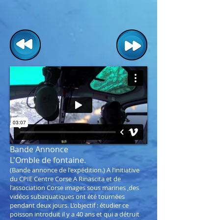
Bande Annonce
L'Omble de fontaine.
(Bande annonce de l'expédition.) A l’initiative
du CPIE Centre Corse A Rinascita et de
l'association Corse images sous marines ,des
vidéos subaquatiques ont été tournées
pendant deux jours. L’objectif : étudier ce
poisson introduit il y a 40 ans et qui a détruit