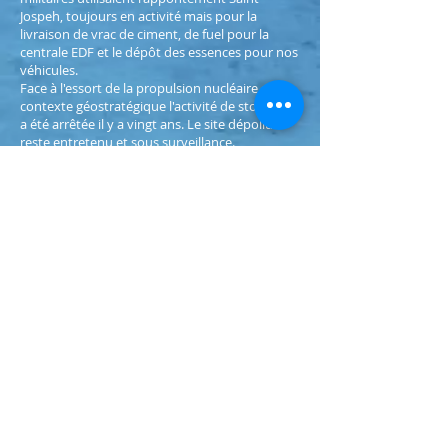
Jospeh, toujours en activité mais pour la
livraison de vrac de ciment, de fuel pour la
centrale EDF et le dépôt des essences pour nos
véhicules.
Face à l'essort de la propulsion nucléaire et du
contexte géostratégique l'activité de stockage
a été arrêtée il y a vingt ans. Le site dépollué
reste entretenu et sous surveillance.
En septembre 2015 débutera la démolition des
bâtiments hors-sol ... Avant une vente des
terrains ?
LE PUITS SAINT BARTHELEMY
Aux pieds des falaises de Bonifacio, tournée
vers le large, une entrée souterraine située à