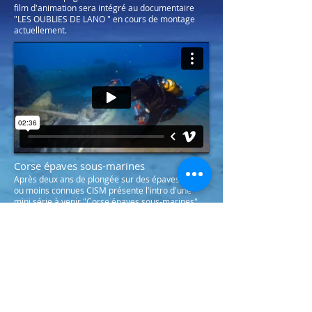
film d'animation sera intégré au documentaire
"LES OUBLIES DE LANO " en cours de montage
actuellement.
Corse épaves sous-marines
Après deux ans de plongée sur des épaves plus
ou moins connues CISM présente l'intro d'une
mini série à venir "Corse épaves sous-marines"
dont le premier volet s'intitule "Cotton eyed joe 2"