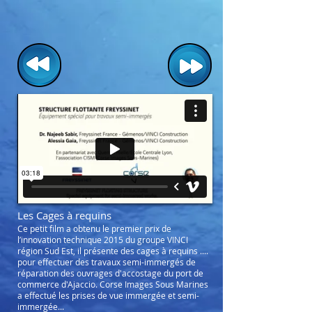
Les Cages à requins
Ce petit film a obtenu le premier prix de
l’innovation technique 2015 du groupe VINCI
région Sud Est, il présente des cages à requins ....
pour effectuer des travaux semi-immergés de
réparation des ouvrages d'accostage du port de
commerce d'Ajaccio. Corse Images Sous Marines
a effectué les prises de vue immergée et semi-
immergée...