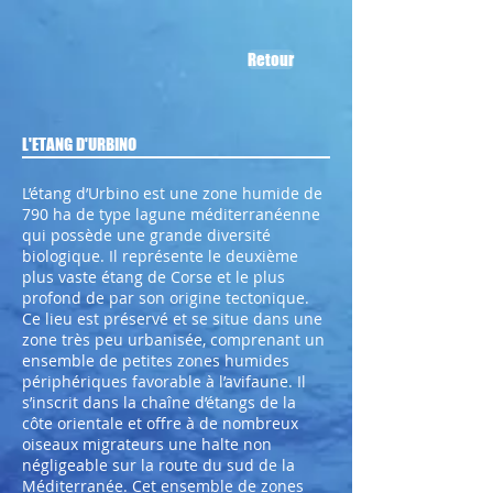
Retour
L'ETANG D'URBINO
L’étang d’Urbino est une zone humide de
790 ha de type lagune méditerranéenne
qui possède une grande diversité
biologique. Il représente le deuxième
plus vaste étang de Corse et le plus
profond de par son origine tectonique.
Ce lieu est préservé et se situe dans une
zone très peu urbanisée, comprenant un
ensemble de petites zones humides
périphériques favorable à l’avifaune. Il
s’inscrit dans la chaîne d’étangs de la
côte orientale et offre à de nombreux
oiseaux migrateurs une halte non
négligeable sur la route du sud de la
Méditerranée. Cet ensemble de zones