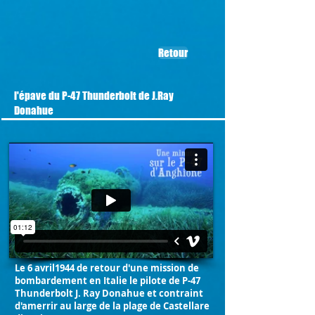
Retour
l'épave du P-47 Thunderbolt de J.Ray
Donahue
Le 6 avril1944 de retour d'une mission de
bombardement en Italie le pilote de P-47
Thunderbolt J. Ray Donahue et contraint
d'amerrir au large de la plage de Castellare