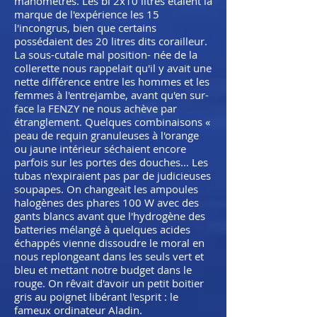
manomètres. Les bi 2x10 litres étaient la
marque de l'expérience les 15
l'incongrus, bien que certains
possédaient des 20 litres dits corailleur.
La sous-cutale mal position- née de la
collerette nous rappelait qu'il y avait une
nette différence entre les hommes et les
femmes à l'entrejambe, avant qu'en sur-
face la FENZY ne nous achève par
étranglement. Quelques combinaisons «
peau de requin granuleuses à l'orange
ou jaune intérieur séchaient encore
parfois sur les portes des douches... Les
tubas n'expiraient pas par de judicieuses
soupapes. On changeait les ampoules
halogènes des phares 100 W avec des
gants blancs avant que l'hydrogène des
batteries mélangé à quelques acides
échappés vienne dissoudre le moral en
nous replongeant dans les seuls vert et
bleu et mettant notre budget dans le
rouge. On rêvait d'avoir un petit boitier
gris au poignet libérant l'esprit : le
fameux ordinateur Aladin.