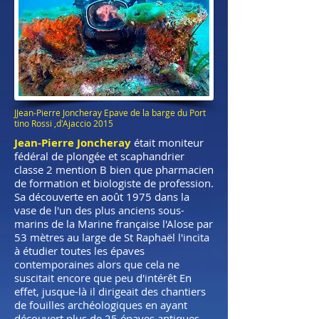
JJean-Pierre Joncheray Epave de la barge du Port
tino Rossi ,d'Ajaccio 2015
Jean-Pierre Joncheray
était moniteur
fédéral de plongée et scaphandrier
classe 2 mention B bien que pharmacien
de formation et biologiste de profession.
Sa découverte en août 1975 dans la
vase de l'un des plus anciens sous-
marins de la Marine française l'Alose par
53 mètres au large de St Raphaël l'incita
à étudier toutes les épaves
contemporaines alors que cela ne
suscitait encore que peu d'intérêt En
effet, jusque-là il dirigeait des chantiers
de fouilles archéologiques en ayant
découvert plus de 25 épaves antiques