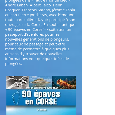
plongées dans « l'autre monde bleu »:
André Laban, Albert Falco, Henri
Cosquer, François Sarano, Jérôme Espla
et Jean-Pierre Joncheray, avec l'émotion
toute particulière d'avoir participé à son
ouvrage sur la Corse. En souhaitant que
« 90 épaves en Corse >> soit aussi un
passeport d'aventures pour les
nouvelles générations de plongeurs,
pour ceux de passage et peut-être
même de permettre à quelques plus
anciens d'y trouver de nouvelles
informations voir quelques idées de
plongées.