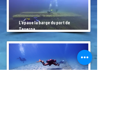
L'épave la barge du port de
Taverna
Les épaves de barges région de la
Bastiaise
L'épave du ponton flottant de Fautéa